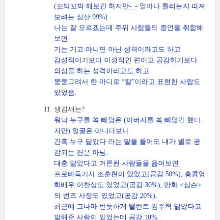
(꼬박꼬박 해보긴 하지만-_- 얼마나 틀리는지 따져
보려는 심산 99%)
나는 잘 모르겠는데 주위 사람들의 증언을 취합해
보면
기는 기고 아니면 아닌 성격이라고도 하고
감성적이기보다 이성적인 편이고 공감하기보다
의심을 하는 성격이라고도 하고
뭉뚱그려서 한 마디로 “칼”이라고 표현한 사람도
있었음.
생김새는?
워낙 누구를 쏙 빼닮은 (아버지를 쏙 빼닮긴 했다
지만) 얼굴은 아니다보니
간혹 누구 닮았다 라는 말을 들어도 내가 별로 공
감되는 편은 아님.
대충 닮았다고 거론된 사람들을 읊어보면
프로바둑기사 조훈현이 있었고(공감 50%), 홍콩영
화배우 이찬삼도 있었고(공감 30%), 만화 <심슨>
의 번즈 사장도 있었고(공감 20%),
최근에 그나마 번듯하게 탤런트 김주혁 닮았다고
말해준 사람이 있었는데 공감 10%.