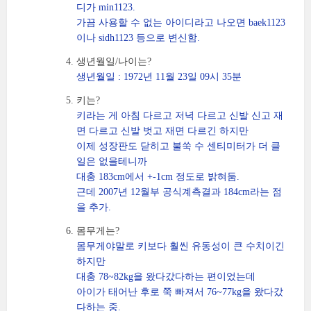
디가 min1123.
가끔 사용할 수 없는 아이디라고 나오면 baek1123
이나 sidh1123 등으로 변신함.
생년월일/나이는?
생년월일 : 1972년 11월 23일 09시 35분
키는?
키라는 게 아침 다르고 저녁 다르고 신발 신고 재
면 다르고 신발 벗고 재면 다르긴 하지만
이제 성장판도 닫히고 불쑥 수 센티미터가 더 클
일은 없을테니까
대충 183cm에서 +-1cm 정도로 밝혀둠.
근데 2007년 12월부 공식계측결과 184cm라는 점
을 추가.
몸무게는?
몸무게야말로 키보다 훨씬 유동성이 큰 수치이긴
하지만
대충 78~82kg을 왔다갔다하는 편이었는데
아이가 태어난 후로 쭉 빠져서 76~77kg을 왔다갔
다하는 중.