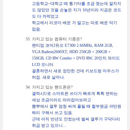
고등학교~대학교 때 통기타를 조금 쳤는데 잘치지
도 않았던 것을 손놓은 지가 10년이라 지금은 코드
도 다 까먹었고
학교에서 리코더 배운 거 말고는 따로 배운 악기
없음.
가지고 있는 컴퓨터 기종은?
펜티엄 코어2듀오 E7300 2.66MHz, RAM 2GB,
VGA Radeon2600XT, HDD 250GB + 200GB +
150GB, CD RW Combo + DVD RW, 20인치 와이드
LCD 모니터.
결혼하면서 새로 장만한 건데 키보드랑 마우스가
허접. 새로 살까나.
가지고 있는 핸드폰은?
갤럭시U로 스마트폰 쓰다가 빠르게 휙휙 변하는
세상 조금이라도 따라잡아보려고
뽐뿌에서 갤투 엄청 싸게 풀릴 때 할부원금 10만원
짜리 구해서 쓰고 있음.
근데 아직 반년도 안썼는데 벌써 갤투가 구닥다리
취급 받고 있으니…