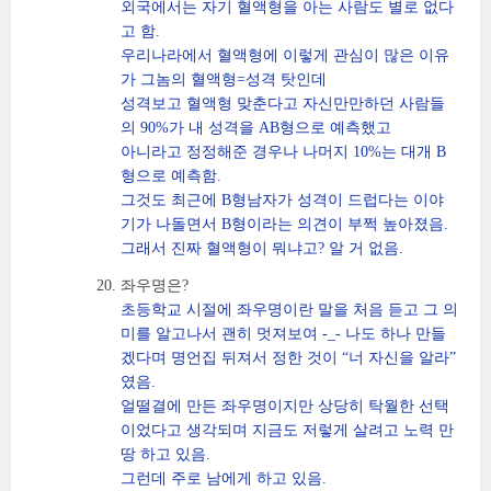
외국에서는 자기 혈액형을 아는 사람도 별로 없다
고 함.
우리나라에서 혈액형에 이렇게 관심이 많은 이유
가 그놈의 혈액형=성격 탓인데
성격보고 혈액형 맞춘다고 자신만만하던 사람들
의 90%가 내 성격을 AB형으로 예측했고
아니라고 정정해준 경우나 나머지 10%는 대개 B
형으로 예측함.
그것도 최근에 B형남자가 성격이 드럽다는 이야
기가 나돌면서 B형이라는 의견이 부쩍 높아졌음.
그래서 진짜 혈액형이 뭐냐고? 알 거 없음.
좌우명은?
초등학교 시절에 좌우명이란 말을 처음 듣고 그 의
미를 알고나서 괜히 멋져보여 -_- 나도 하나 만들
겠다며 명언집 뒤져서 정한 것이 “너 자신을 알라”
였음.
얼떨결에 만든 좌우명이지만 상당히 탁월한 선택
이었다고 생각되며 지금도 저렇게 살려고 노력 만
땅 하고 있음.
그런데 주로 남에게 하고 있음.