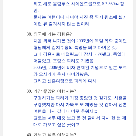
리고 새로 올림푸스 하이엔드급으로 SP-560uz 장
만.
문제는 여행이나 다녀야 사진 좀 찍지 평소에 셀카
이런 류 즐겨하지 않는 편이라.
외국에 가본 경험은?
처음 외국 나가본 것이 2003년에 독일 유학 중이던
형님에게 김치수송의 특명을 띄고 다녀온 것.
그때 경유지로 네덜란드에 잠시 내려봤고, 독일에
머물렀고, 프랑스 파리도 가봤음.
2005년, 2006년에 비자 면제된 기념으로 일본 도쿄
와 오사카에 혼자 다녀와봤음.
그리고 신혼여행으로 파리에 다시.
가장 좋았던 여행지는?
구경하기는 파리가 가장 좋았던 것 같기도. 사흘을
구경했지만 다시 가봐도 또 재밌을 것 같아서 신혼
여행을 다시 갔더니 너무 추워서;;;
교토는 너무 대충 보고 온 것 같아서 다시 한 번 제
대로 가보고 싶은 곳이고.
가보고 싶은 여행지는?