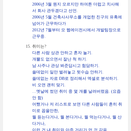
2006년 3월 뭔지 모르지만 하여튼 더럽고 치사해
서 회사 관두겠다고 선언.
2006년 5월 건축사사무소를 개업한 친구의 유혹에
넘어가 근무하다가
2012년 7월부터 모 웹에이전시에서 개발팀장으로
근무중.
취미는?
다른 사람 상관 안하고 혼자 놀기.
개뿔도 없으면서 잘난 척 하기.
남 사주나 관상 봐준답시고 험담하기.
쓸데없이 일만 벌려놓고 뒷수습 안하기.
쓸데없는 자료 DB로 정리해서 엑셀로 분석하기.
비 오면 괜히 맞기.
…옛날에 썼던 취미 중 몇 개를 날려버렸음. (요즘
안 함)
어쨌거나 저 리스트로 보면 다른 사람들이 흔히 취
미로 꼽을만한,
뭘 듣는다거나, 뭘 본다거나, 뭘 먹는다거나, 뭘 산
다거나,
이런 건 내 취미와 아주 거리가 먼 것 같음.