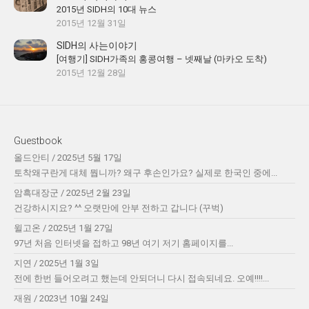
2015년 SIDH의 10대 뉴스
2015년 12월 31일
SIDH의 사는이야기
[여행기] SIDH가족의 홍콩여행 – 넷째날 (마카오 도착)
2015년 12월 28일
Guestbook
올드안티
/
2025년 5월 17일
토착왜구란게 대체 뭡니까? 왜구 후손인가요? 실제로 한국인 중에...
암흑대장군
/
2025년 2월 23일
건강하시지요? ^^ 오랫만에 안부 전하고 갑니다 (꾸벅)
윌고온
/
2025년 1월 27일
97년 처음 인터넷을 접하고 98년 여기 저기 홈페이지를...
지연
/
2025년 1월 3일
전에 한번 들어오려고 했는데 안되더니 다시 접속되네요. 오예!!!!...
재원
/
2023년 10월 24일