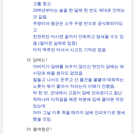
고를 쳤고
2006년부터는 술을 한 달에 한 번도 제대로 안먹는
것 같음.
주량이야 평균은 소주 두병 반으로 공식화되어있
고
천천히만 마시면 끝까지 안취하고 밤새울 수도 있
음.(얼마전 실제로 입증)
아직 맥주만 마셔서 사고친 기억은 없음.
담배는?
아버지가 담배를 피우지 않으신 탓인지 담배는 애
시당초 배울 생각도 없었음.
철들고 나서도 돈주고 산 물건을 불붙여 태워먹는
노릇이 뭐가 좋아서 저러는지 이해가 안됐음.
딱 한 번, 군대에서 고참이 담배 안피운다고 잘난
척하냐며 타작질을 해준 덕분에 입에 물어본 적은
있는데
아마 그날 이후 죽을 때까지 담배 안피우기로 맹세
했을 것임.
혈액형은?