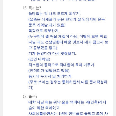
특기는?
쓸데없는 것 나도 모르게 외우기.
(요즘은 뇌세포가 늙은 탓인가 잘 안되지만 문득
문득 기억날 때가 있음)
독학으로 공부하기.
(누구한테 뭘 배울 체질이 아님. 어떻게 보면 학교
다닐 때도 선생님한테 배운 것보다 내가 참고서 보
고 공부했을 정도)
기계 뜯었다가 다시 맞춰보기.
(집안 내력임)
최소한의 동작으로 최대한의 효과 거두기.
(잔머리가 발달하고 있음)
동시에 두가지 일 처리하기.
(주로 쓰이는 경우는 통화하면서 다른 문서작성하
기)
술은?
대학 다닐 때는 워낙 술을 먹어대는 과(건축)라서
술이 약한 축이었고
사회생활하면서는 1년에 한번꼴로 술먹고 크게 사