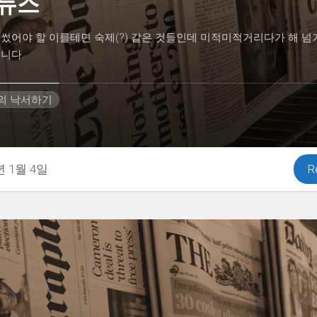
 뉴스
썼어야 할 이를테면 숙제(?) 같은 것들인데 미적미적거리다가 해 넘
니다.
H의 낙서하기
년 1월 4일
R