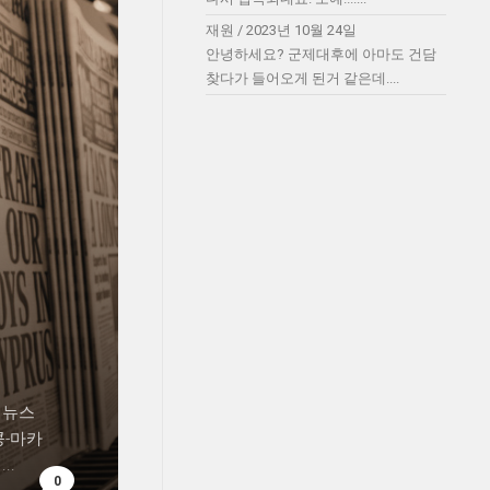
재원
/
2023년 10월 24일
안녕하세요? 군제대후에 아마도 건담
찾다가 들어오게 된거 같은데....
 뉴스
콩-마카
..
0