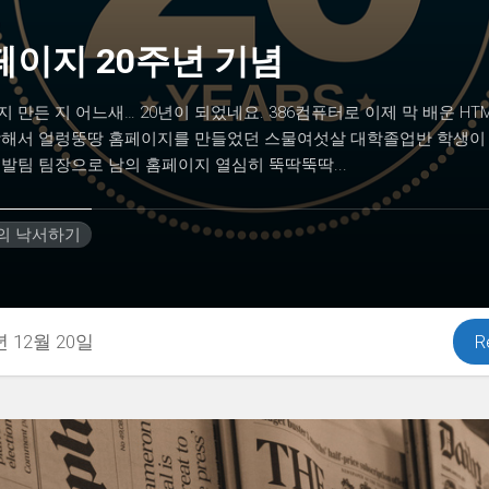
페이지 20주년 기념
 만든 지 어느새… 20년이 되었네요. 386컴퓨터로 이제 막 배운 HTM
합해서 얼렁뚱땅 홈페이지를 만들었던 스물여섯살 대학졸업반 학생이 
발팀 팀장으로 남의 홈페이지 열심히 뚝딱뚝딱...
H의 낙서하기
년 12월 20일
R