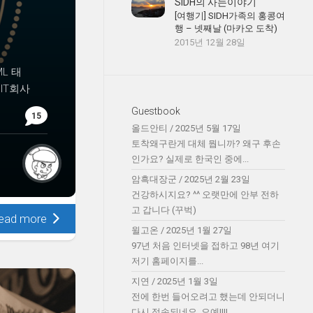
SIDH의 사는이야기
[여행기] SIDH가족의 홍콩여
행 – 넷째날 (마카오 도착)
2015년 12월 28일
L 태
IT회사
Guestbook
15
올드안티
/
2025년 5월 17일
토착왜구란게 대체 뭡니까? 왜구 후손
인가요? 실제로 한국인 중에...
암흑대장군
/
2025년 2월 23일
건강하시지요? ^^ 오랫만에 안부 전하
고 갑니다 (꾸벅)
ead more
윌고온
/
2025년 1월 27일
97년 처음 인터넷을 접하고 98년 여기
저기 홈페이지를...
지연
/
2025년 1월 3일
전에 한번 들어오려고 했는데 안되더니
다시 접속되네요. 오예!!!!...