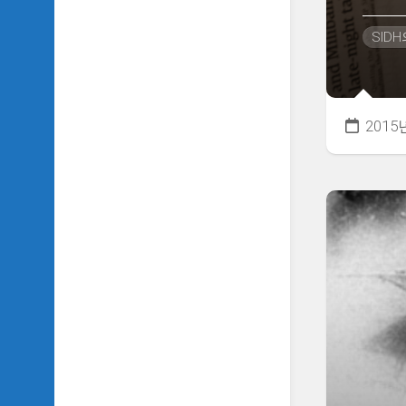
악
이
SID
야
기
SIDH
의
2015
영
화
베
스
트
5
SIDH
의
잡
문
모
음
SIDH
의