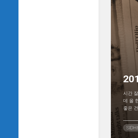
20
시간 잘
데 올
좋은 건
SID