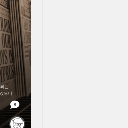
각되는
나갔으니
0