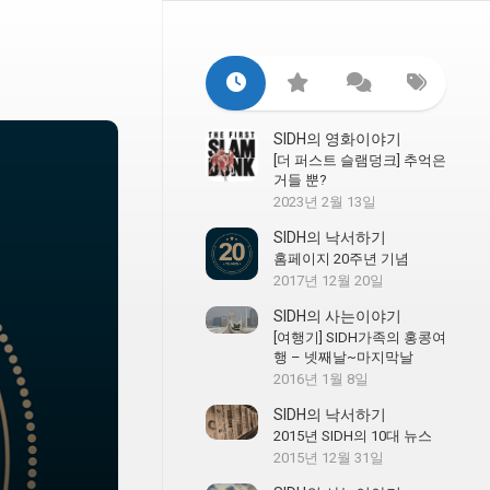
SIDH의 영화이야기
[더 퍼스트 슬램덩크] 추억은
거들 뿐?
2023년 2월 13일
SIDH의 낙서하기
홈페이지 20주년 기념
2017년 12월 20일
SIDH의 사는이야기
[여행기] SIDH가족의 홍콩여
행 – 넷째날~마지막날
2016년 1월 8일
SIDH의 낙서하기
2015년 SIDH의 10대 뉴스
2015년 12월 31일