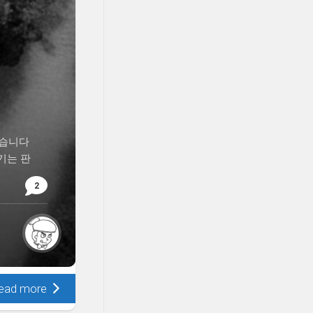
맞습니다
기는 판
2
ead more