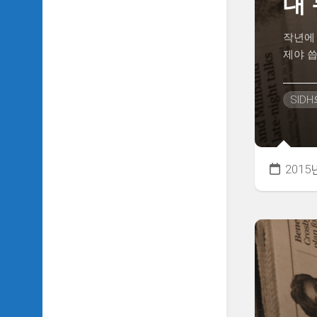
대
작년에 
제야 씁
SID
2015