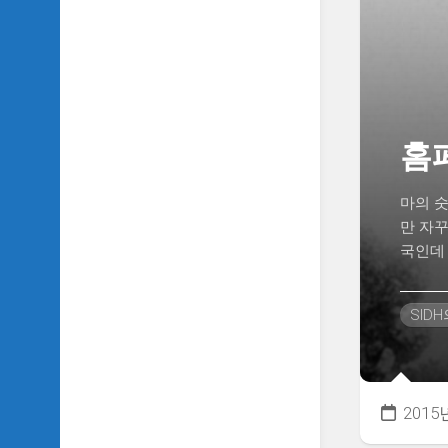
TV
이
야
기
SIDH
의
홈
추
천
OST
마의 숫
만 자꾸
SIDH
국인데 
의
홈
페
SID
이
지
운
영
2015