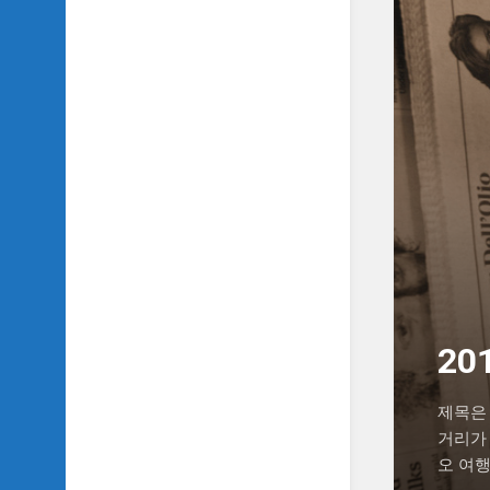
SIDH
의
삼
국
지
이
야
기
SIDH
의
영
화
이
야
기
20
SIDH
의
제목은 
영
거리가
화
오 여행
음