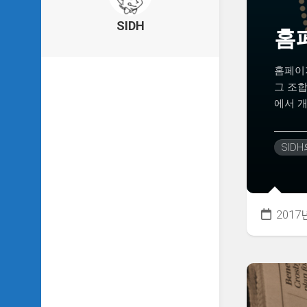
의
건
SIDH
홈
축
물
이
홈페이지
야
그 조
기
에서 개
SIDH
의
낙
SID
서
하
기
SIDH
2017
의
사
는
이
야
기