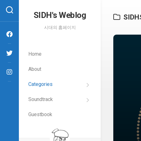
Skip
to
SIDH′s Weblog
SID
content
시대의 홈페이지
Home
About
Categories
SIDH
의
Soundtrack
건
Films
담
이
Guestbook
Artists
야
기
SIDH