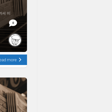
겨서 이
0
ead more