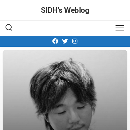
Skip
SIDH′s Weblog
to
content