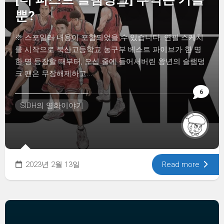
뿐?
※ 스포일러 내용이 포함되었을 수 있습니다. 연필 스케치
를 시작으로 북산고등학교 농구부 베스트 파이브가 한 명
한 명 등장할 때부터, 오십 줄에 들어서버린 왕년의 슬램덩
크 팬은 무장해제하고...
6
SIDH의 영화이야기
2023년 2월 13일
Read more