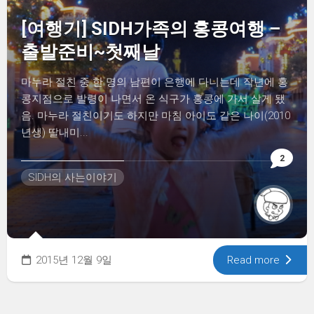
[여행기] SIDH가족의 홍콩여행 –
출발준비~첫째날
마누라 절친 중 한 명의 남편이 은행에 다니는데 작년에 홍
콩지점으로 발령이 나면서 온 식구가 홍콩에 가서 살게 됐
음. 마누라 절친이기도 하지만 마침 아이도 같은 나이(2010
년생) 딸내미...
2
SIDH의 사는이야기
2015년 12월 9일
Read more