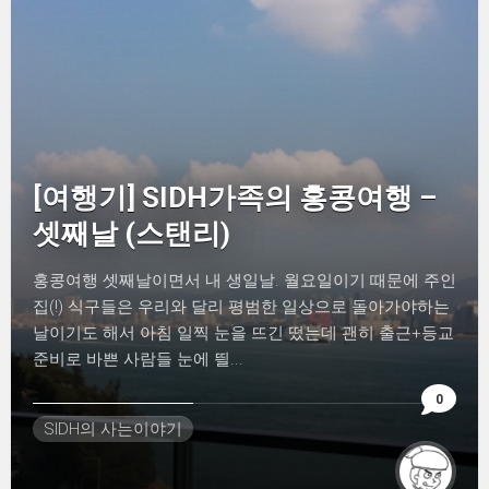
[여행기] SIDH가족의 홍콩여행 –
셋째날 (스탠리)
홍콩여행 셋째날이면서 내 생일날. 월요일이기 때문에 주인
집(!) 식구들은 우리와 달리 평범한 일상으로 돌아가야하는
날이기도 해서 아침 일찍 눈을 뜨긴 떴는데 괜히 출근+등교
준비로 바쁜 사람들 눈에 띌...
0
SIDH의 사는이야기