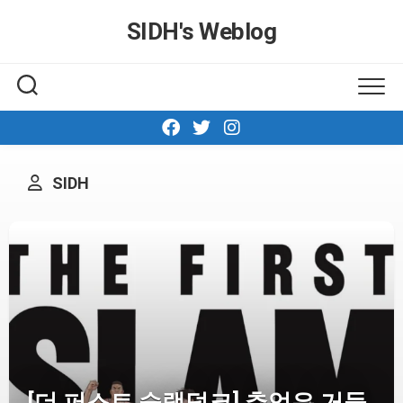
Skip
SIDH′s Weblog
to
content
SIDH
[더 퍼스트 슬램덩크] 추억은 거들