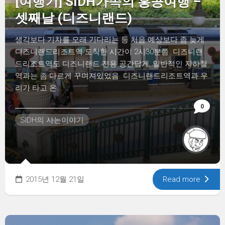
[여행기] SIDH가족의 홍콩여행 –
셋째날 (디즈니랜드)
생각보다 기차를 오래 기다리는 등 처음 예상보다 좀 늦게
디즈니랜드리조트역 도착한 시간이 2시30분쯤. 디즈니랜
드리조트역도 디즈니랜드 전용 공간답게, 일반적인 지하철
역과는 좀 다르게 꾸며져있었음. 디즈니랜드리조트역과 우
리가 타고 온...
0
SIDH의 사는이야기
2015년 12월 21일
Read more