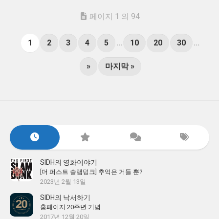
페이지 1 의 94
1
2
3
4
5
...
10
20
30
...
»
마지막 »
SIDH의 영화이야기
[더 퍼스트 슬램덩크] 추억은 거들 뿐?
2023년 2월 13일
SIDH의 낙서하기
홈페이지 20주년 기념
2017년 12월 20일