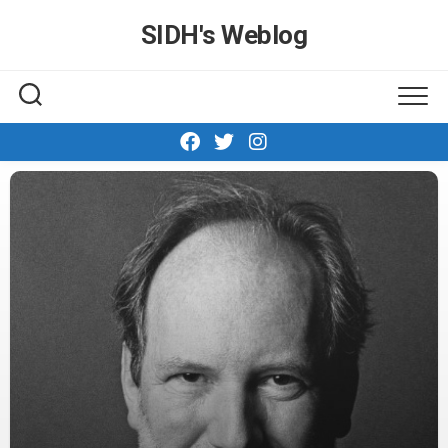
Skip
SIDH′s Weblog
to
content