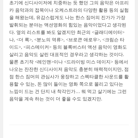
초기에 신디사이저에 치중하는 듯 했던 그의 음악은 아프리
카 음악과의 접목이나 오케스트라의 다양한 활용 등의 실험
을 해왔는데, 유감스럽게도 나는 한스 짐머의 진가가 가장
발휘되는 분야는 액션영화의 힘있는 음악이었다고 생각된
다. 옆의 리스트를 봐도 알겠지만 최근의 <글래디에이터>
나, <더 록>, <분노의 역류>, <브로큰 애로우>, <크림슨 타
이드>, <피스메이커> 등의 블록버스터 액션 음악이 영화도
살리고 음악도 살린 대표적인 경우라고 생각하는 것이다.
물론 초기작 <레인맨>이나 <드라이빙 미스 데이지> 등에서
나오는 잔잔한 신디사이저 음악도 충분히 매력적이지만, 점
점 한스 짐머의 관심사가 웅장하고 스펙타클한 사운드를 활
용할 수 있는, 돈 많이 들이는 영화 쪽으로 몰리고 있다는
느낌이 드는 건 단지 내 착각인가… 뭐 먹고 살기에는 그런
음악을 계속 하는 것이 더 좋을 수도 있겠지만.