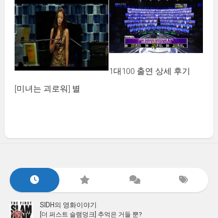
1대100 출연 상세 후기
[미녀는 괴로워] 별
SIDH의 영화이야기
[더 퍼스트 슬램덩크] 추억은 거들 뿐?