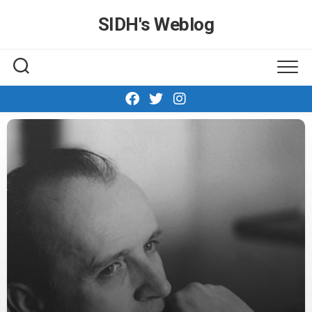
Skip
SIDH′s Weblog
to
content