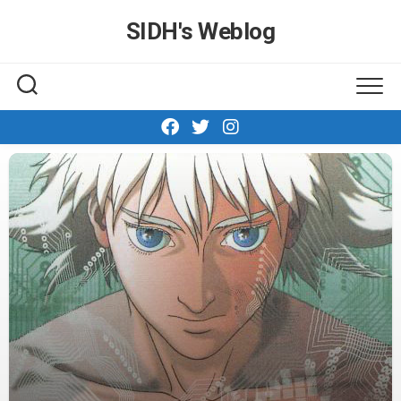
Skip
SIDH′s Weblog
to
content