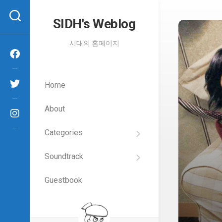
Skip
to
SIDH′s Weblog
content
시대의 홈페이지
Home
About
Categories
SIDH
의
Soundtrack
건
Films
담
이
Guestbook
Artists
야
기
SIDH