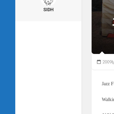
의
건
SIDH
축
물
이
야
기
SIDH
의
낙
서
2009
하
기
SIDH
Jazz 
의
사
는
이
Walki
야
기