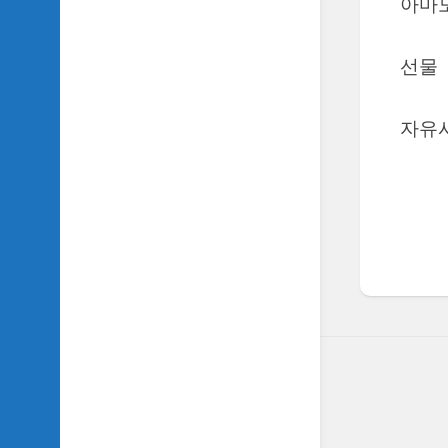
아마
SIDH
의
삼
선물
국
지
이
자유
야
기
SIDH
의
영
화
이
야
기
SIDH
의
영
화
음