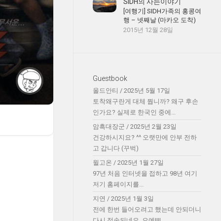
SIDH의 사는이야기
[여행기] SIDH가족의 홍콩여
행 – 넷째날 (마카오 도착)
2015년 12월 28일
Guestbook
올드안티
/
2025년 5월 17일
토착왜구란게 대체 뭡니까? 왜구 후손
인가요? 실제로 한국인 중에...
암흑대장군
/
2025년 2월 23일
건강하시지요? ^^ 오랫만에 안부 전하
고 갑니다 (꾸벅)
윌고온
/
2025년 1월 27일
97년 처음 인터넷을 접하고 98년 여기
저기 홈페이지를...
지연
/
2025년 1월 3일
전에 한번 들어오려고 했는데 안되더니
다시 접속되네요. 오예!!!!...