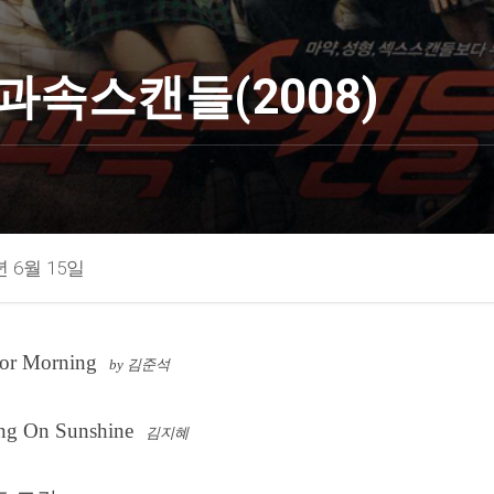
과속스캔들(2008)
년 6월 15일
For Morning
by 김준석
ng On Sunshine
김지혜