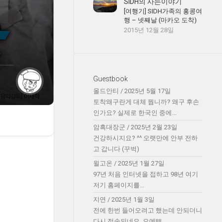
SIDH의 사는이야기
[여행기] SIDH가족의 홍콩여
행 – 넷째날 (마카오 도착)
2015년 12월 28일
Guestbook
올드안티
/
2025년 5월 17일
토착왜구란게 대체 뭡니까? 왜구 후손
인가요? 실제로 한국인 중에...
암흑대장군
/
2025년 2월 23일
건강하시지요? ^^ 오랫만에 안부 전하
고 갑니다 (꾸벅)
윌고온
/
2025년 1월 27일
97년 처음 인터넷을 접하고 98년 여기
저기 홈페이지를...
지연
/
2025년 1월 3일
전에 한번 들어오려고 했는데 안되더니
다시 접속되네요. 오예!!!!...