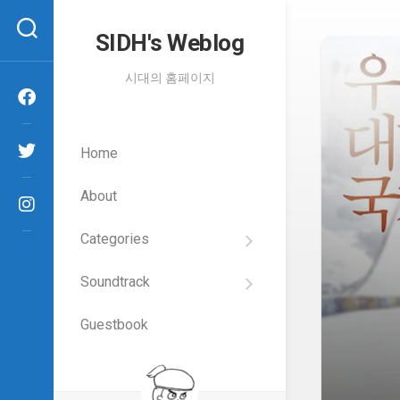
Skip
to
SIDH′s Weblog
content
시대의 홈페이지
Home
About
Categories
SIDH
의
Soundtrack
건
Films
담
이
Guestbook
Artists
야
기
SIDH