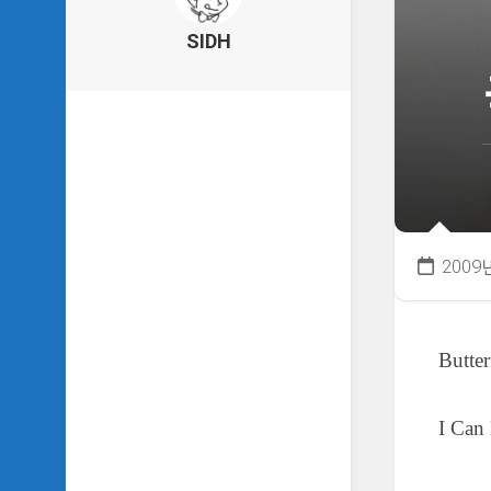
의
건
SIDH
축
물
이
야
기
SIDH
의
낙
서
2009
하
기
SIDH
Butte
의
사
는
이
I Can
야
기