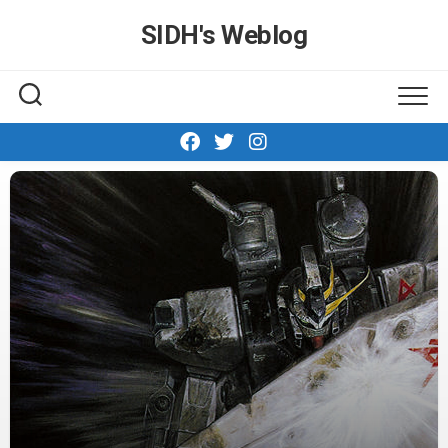
Skip
SIDH′s Weblog
to
content