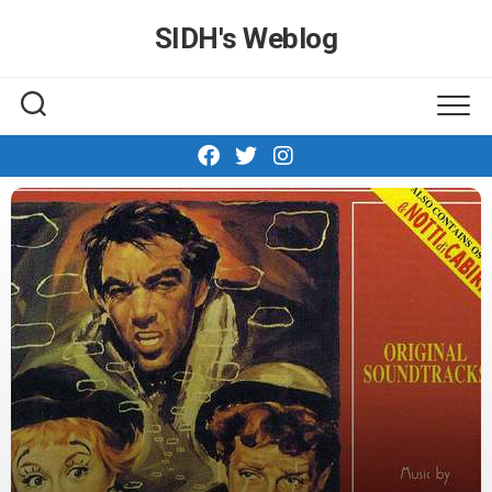
Skip
SIDH′s Weblog
to
content