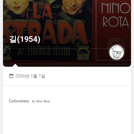
길(1954)
2006년 1월 1일
Gelsomina
by Nino Rota