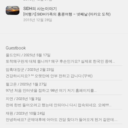
SIDH의 사는이야기
[여행기] SIDH가족의 홍콩여행 – 넷째날 (마카오 도착)
2015년 12월 28일
Guestbook
올드안티
/
2025년 5월 17일
토착왜구란게 대체 뭡니까? 왜구 후손인가요? 실제로 한국인 중에...
암흑대장군
/
2025년 2월 23일
건강하시지요? ^^ 오랫만에 안부 전하고 갑니다 (꾸벅)
윌고온
/
2025년 1월 27일
97년 처음 인터넷을 접하고 98년 여기 저기 홈페이지를...
지연
/
2025년 1월 3일
전에 한번 들어오려고 했는데 안되더니 다시 접속되네요. 오예!!!!...
재원
/
2023년 10월 24일
안녕하세요? 군제대후에 아마도 건담 찾다가 들어오게 된거 같은데....