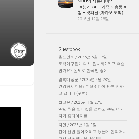
SIDH의 사는이야기
[여행기] SIDH가족의 홍콩여
행 – 넷째날 (마카오 도착)
2015년 12월 28일
Guestbook
올드안티
/
2025년 5월 17일
토착왜구란게 대체 뭡니까? 왜구 후손
인가요? 실제로 한국인 중에...
암흑대장군
/
2025년 2월 23일
건강하시지요? ^^ 오랫만에 안부 전하
고 갑니다 (꾸벅)
윌고온
/
2025년 1월 27일
97년 처음 인터넷을 접하고 98년 여기
저기 홈페이지를...
지연
/
2025년 1월 3일
전에 한번 들어오려고 했는데 안되더니
다시 접속되네요. 오예!!!!...