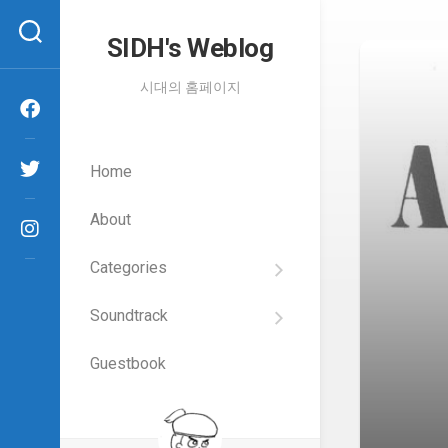
Skip
to
SIDH′s Weblog
content
시대의 홈페이지
Home
About
Categories
SIDH
의
Soundtrack
건
Films
담
이
Guestbook
Artists
야
기
SIDH