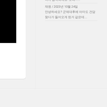
재원
/
2023년 10월 24일
안녕하세요? 군제대후에 아마도 건담
찾다가 들어오게 된거 같은데....