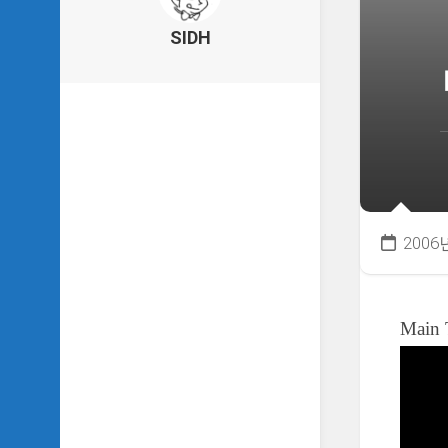
의
건
SIDH
축
물
이
야
기
SIDH
의
낙
서
2006
하
기
SIDH
Main
의
사
는
이
야
기