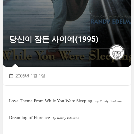
당신이 잠든 사이에(1995)
2006년 1월 1일
Love Theme From While You Were Sleeping
by Randy Edelman
Dreaming of Florence
by Randy Edelman