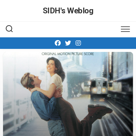
Skip
SIDH′s Weblog
to
content