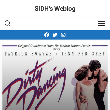
Skip
SIDH′s Weblog
to
content