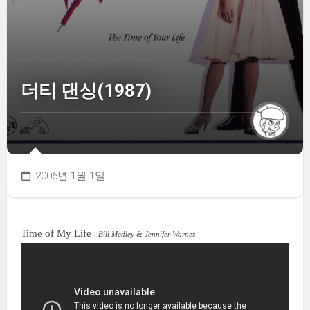
더티 댄싱(1987)
2006년 1월 1일
Time of My Life
Bill Medley & Jennifer Warnes