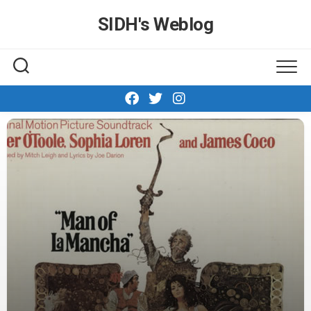
Skip
SIDH′s Weblog
to
content