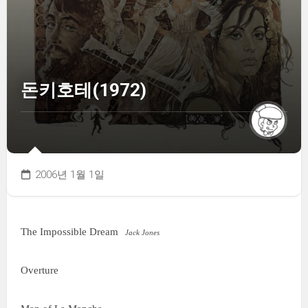
돈키호테(1972)
2006년 1월 1일
The Impossible Dream
Jack Jones
Overture