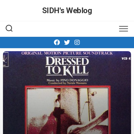
Skip
SIDH′s Weblog
to
content