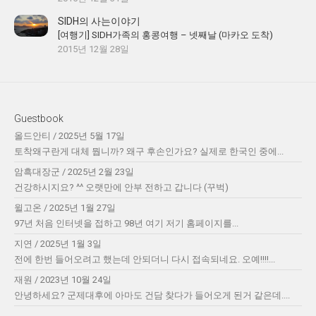
SIDH의 사는이야기
[여행기] SIDH가족의 홍콩여행 – 넷째날 (마카오 도착)
2015년 12월 28일
Guestbook
올드안티
/
2025년 5월 17일
토착왜구란게 대체 뭡니까? 왜구 후손인가요? 실제로 한국인 중에...
암흑대장군
/
2025년 2월 23일
건강하시지요? ^^ 오랫만에 안부 전하고 갑니다 (꾸벅)
윌고온
/
2025년 1월 27일
97년 처음 인터넷을 접하고 98년 여기 저기 홈페이지를...
지연
/
2025년 1월 3일
전에 한번 들어오려고 했는데 안되더니 다시 접속되네요. 오예!!!!...
재원
/
2023년 10월 24일
안녕하세요? 군제대후에 아마도 건담 찾다가 들어오게 된거 같은데....