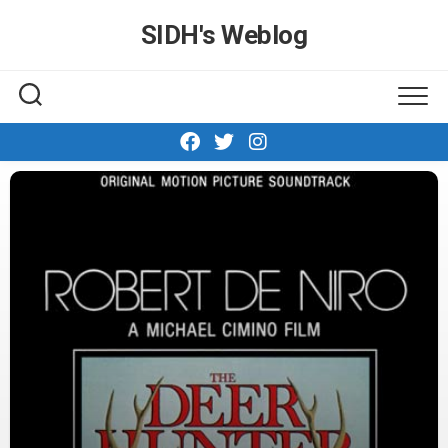
Skip
SIDH′s Weblog
to
content