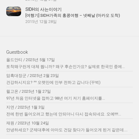
SIDH의 사는이야기
[여행기] SIDH가족의 홍콩여행 – 넷째날 (마카오 도착)
2015년 12월 28일
Guestbook
올드안티
/
2025년 5월 17일
토착왜구란게 대체 뭡니까? 왜구 후손인가요? 실제로 한국인 중에...
암흑대장군
/
2025년 2월 23일
건강하시지요? ^^ 오랫만에 안부 전하고 갑니다 (꾸벅)
윌고온
/
2025년 1월 27일
97년 처음 인터넷을 접하고 98년 여기 저기 홈페이지를...
지연
/
2025년 1월 3일
전에 한번 들어오려고 했는데 안되더니 다시 접속되네요. 오예!!!!...
재원
/
2023년 10월 24일
안녕하세요? 군제대후에 아마도 건담 찾다가 들어오게 된거 같은데....