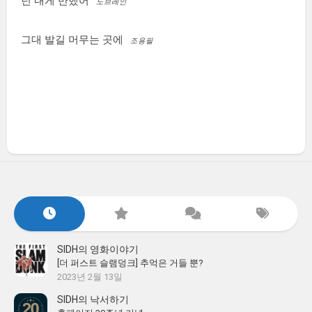
넌 내게 반했어
노브레인
그대 발길 머무는 곳에
조용필
SIDH의 영화이야기
[더 퍼스트 슬램덩크] 추억은 거들 뿐?
2023년 2월 13일
SIDH의 낙서하기