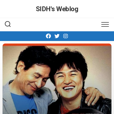
Skip
SIDH′s Weblog
to
content