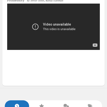
Promentory
by Trevor Jones, Randy Edelman