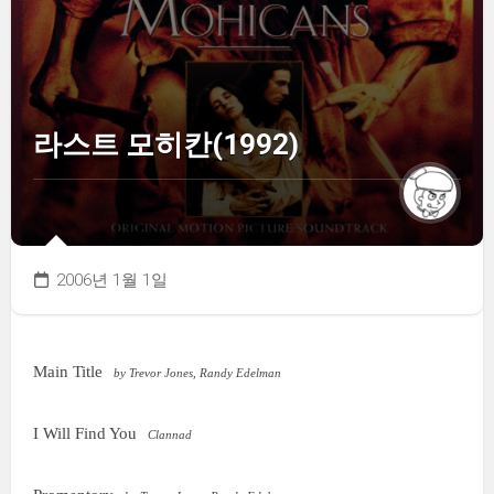
라스트 모히칸(1992)
2006년 1월 1일
Main Title
by Trevor Jones, Randy Edelman
I Will Find You
Clannad