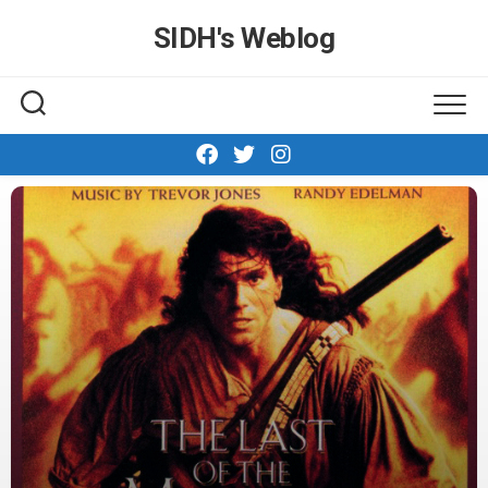
Skip
SIDH′s Weblog
to
content