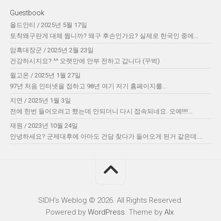
Guestbook
올드안티
/
2025년 5월 17일
토착왜구란게 대체 뭡니까? 왜구 후손인가요? 실제로 한국인 중에...
암흑대장군
/
2025년 2월 23일
건강하시지요? ^^ 오랫만에 안부 전하고 갑니다 (꾸벅)
윌고온
/
2025년 1월 27일
97년 처음 인터넷을 접하고 98년 여기 저기 홈페이지를...
지연
/
2025년 1월 3일
전에 한번 들어오려고 했는데 안되더니 다시 접속되네요. 오예!!!!...
재원
/
2023년 10월 24일
안녕하세요? 군제대후에 아마도 건담 찾다가 들어오게 된거 같은데....
SIDH′s Weblog © 2026. All Rights Reserved.
Powered by
WordPress
. Theme by
Alx
.