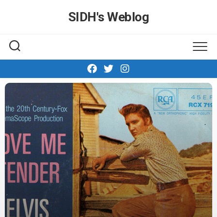
Skip
SIDH′s Weblog
to
content