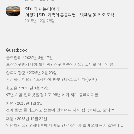
SIDH의 사는이야기
[여행기] SIDH가족의 홍콩여행 – 넷째날 (마카오 도착)
2015년 12월 28일
Guestbook
올드안티
/
2025년 5월 17일
토착왜구란게 대체 뭡니까? 왜구 후손인가요? 실제로 한국인 중에...
암흑대장군
/
2025년 2월 23일
건강하시지요? ^^ 오랫만에 안부 전하고 갑니다 (꾸벅)
윌고온
/
2025년 1월 27일
97년 처음 인터넷을 접하고 98년 여기 저기 홈페이지를...
지연
/
2025년 1월 3일
전에 한번 들어오려고 했는데 안되더니 다시 접속되네요. 오예!!!!...
재원
/
2023년 10월 24일
안녕하세요? 군제대후에 아마도 건담 찾다가 들어오게 된거 같은데....