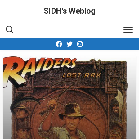
Skip
SIDH′s Weblog
to
content