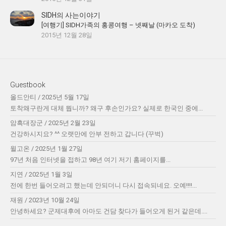
SIDH의 사는이야기
[여행기] SIDH가족의 홍콩여행 – 넷째날 (마카오 도착)
2015년 12월 28일
Guestbook
올드안티
/
2025년 5월 17일
토착왜구란게 대체 뭡니까? 왜구 후손인가요? 실제로 한국인 중에...
암흑대장군
/
2025년 2월 23일
건강하시지요? ^^ 오랫만에 안부 전하고 갑니다 (꾸벅)
윌고온
/
2025년 1월 27일
97년 처음 인터넷을 접하고 98년 여기 저기 홈페이지를...
지연
/
2025년 1월 3일
전에 한번 들어오려고 했는데 안되더니 다시 접속되네요. 오예!!!!...
재원
/
2023년 10월 24일
안녕하세요? 군제대후에 아마도 건담 찾다가 들어오게 된거 같은데....