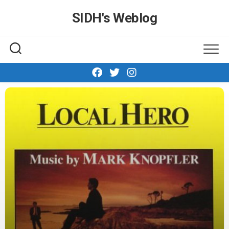
Skip
SIDH′s Weblog
to
content