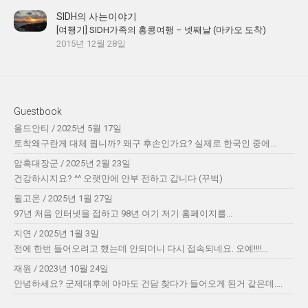
SIDH의 사는이야기
[여행기] SIDH가족의 홍콩여행 – 넷째날 (마카오 도착)
2015년 12월 28일
Guestbook
올드안티
/
2025년 5월 17일
토착왜구란게 대체 뭡니까? 왜구 후손인가요? 실제로 한국인 중에...
암흑대장군
/
2025년 2월 23일
건강하시지요? ^^ 오랫만에 안부 전하고 갑니다 (꾸벅)
윌고온
/
2025년 1월 27일
97년 처음 인터넷을 접하고 98년 여기 저기 홈페이지를...
지연
/
2025년 1월 3일
전에 한번 들어오려고 했는데 안되더니 다시 접속되네요. 오예!!!!...
재원
/
2023년 10월 24일
안녕하세요? 군제대후에 아마도 건담 찾다가 들어오게 된거 같은데....