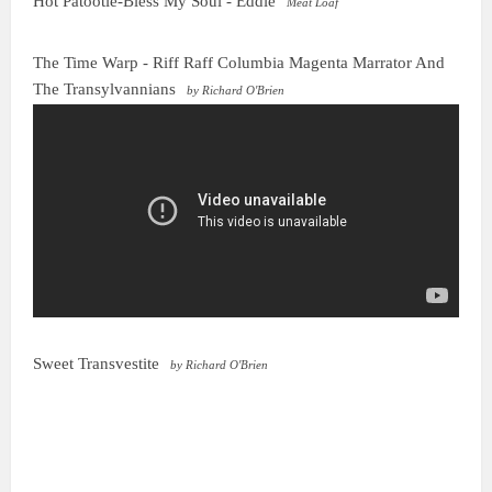
Hot Patootie-Bless My Soul - Eddie
Meat Loaf
The Time Warp - Riff Raff Columbia Magenta Marrator And
The Transylvannians
by Richard O'Brien
Sweet Transvestite
by Richard O'Brien