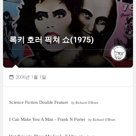
록키 호러 픽쳐 쇼(1975)
2006년 1월 1일
Science Fiction Double Feature
by Richard O'Brien
I Can Make You A Man - Frank N Furter
by Richard O'Brien