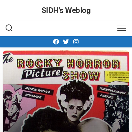
Skip
SIDH′s Weblog
to
content