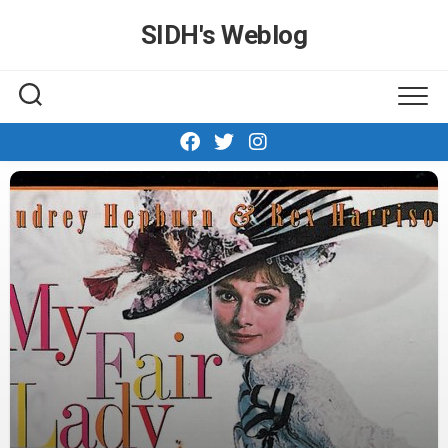
Skip
SIDH′s Weblog
to
content