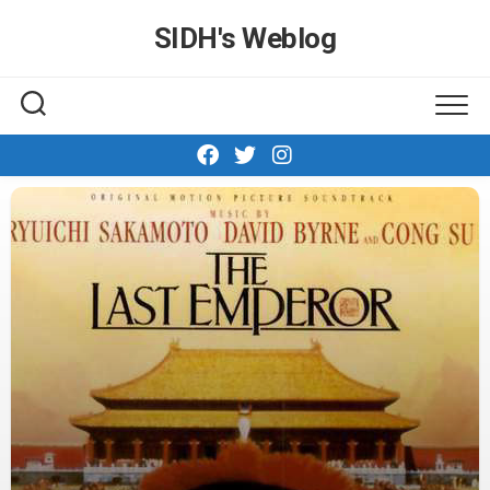
Skip
SIDH′s Weblog
to
content