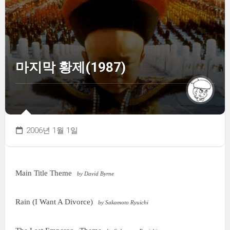
마지막 황제(1987)
2006년 1월 1일
Main Title Theme
by David Byrne
Rain (I Want A Divorce)
by Sakamoto Ryuichi