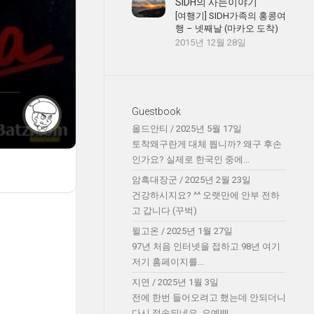
SIDH의 사는이야기
[여행기] SIDH가족의 홍콩여
행 – 넷째날 (마카오 도착)
2015년 12월 28일
Guestbook
올드안티
/
2025년 5월 17일
토착왜구란게 대체 뭡니까? 왜구 후손
인가요? 실제로 한국인 중에...
암흑대장군
/
2025년 2월 23일
건강하시지요? ^^ 오랫만에 안부 전하
고 갑니다 (꾸벅)
윌고온
/
2025년 1월 27일
97년 처음 인터넷을 접하고 98년 여기
저기 홈페이지를...
지연
/
2025년 1월 3일
전에 한번 들어오려고 했는데 안되더니
다시 접속되네요. 오예!!!!...