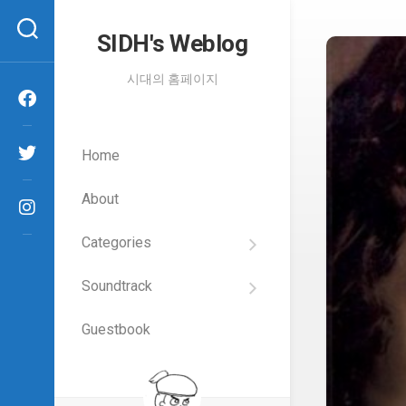
Skip
to
SIDH′s Weblog
content
시대의 홈페이지
Home
About
Categories
SIDH
의
Soundtrack
건
Films
담
이
Guestbook
Artists
야
기
SIDH