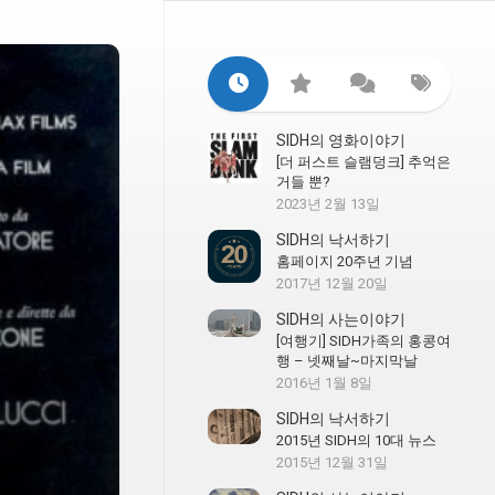
SIDH의 영화이야기
[더 퍼스트 슬램덩크] 추억은
거들 뿐?
2023년 2월 13일
SIDH의 낙서하기
홈페이지 20주년 기념
2017년 12월 20일
SIDH의 사는이야기
[여행기] SIDH가족의 홍콩여
행 – 넷째날~마지막날
2016년 1월 8일
SIDH의 낙서하기
2015년 SIDH의 10대 뉴스
2015년 12월 31일