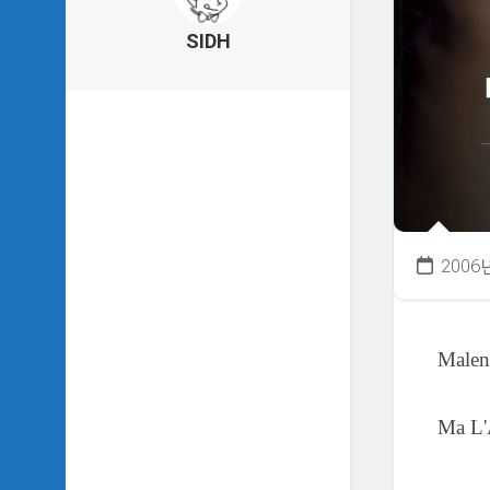
의
건
SIDH
축
물
이
야
기
SIDH
의
낙
서
2006
하
기
SIDH
Malen
의
사
는
이
Ma L
야
기