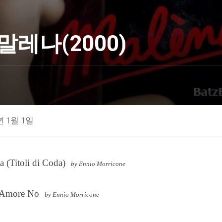
말레나(2000)
년 1월 1일
a (Titoli di Coda)
by Ennio Morricone
'Amore No
by Ennio Morricone