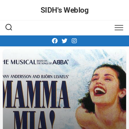
Skip
SIDH′s Weblog
to
content