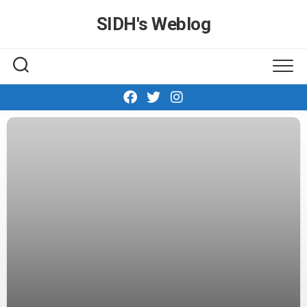
Skip
SIDH′s Weblog
to
content