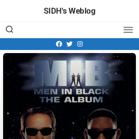
Skip
SIDH′s Weblog
to
content