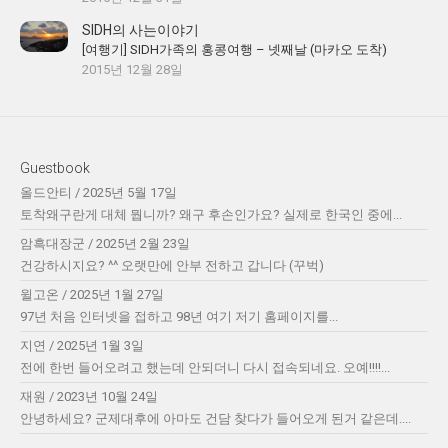
SIDH의 사는이야기
[여행기] SIDH가족의 홍콩여행 – 넷째날 (마카오 도착)
2015년 12월 28일
Guestbook
올드안티
/
2025년 5월 17일
토착왜구란게 대체 뭡니까? 왜구 후손인가요? 실제로 한국인 중에...
암흑대장군
/
2025년 2월 23일
건강하시지요? ^^ 오랫만에 안부 전하고 갑니다 (꾸벅)
윌고온
/
2025년 1월 27일
97년 처음 인터넷을 접하고 98년 여기 저기 홈페이지를...
지연
/
2025년 1월 3일
전에 한번 들어오려고 했는데 안되더니 다시 접속되네요. 오예!!!!...
재원
/
2023년 10월 24일
안녕하세요? 군제대후에 아마도 건담 찾다가 들어오게 된거 같은데....