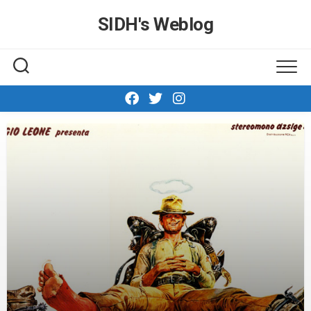
Skip
SIDH′s Weblog
to
content