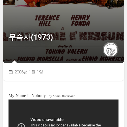
무숙자(1973)
2006년 1월 1일
My Name Is Nobody
by Ennio Morricone