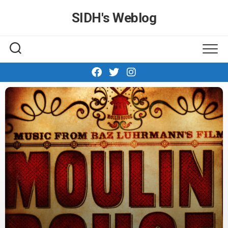
Skip
SIDH′s Weblog
to
content