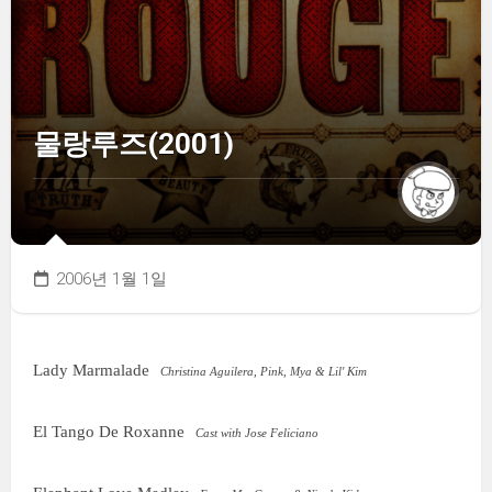
물랑루즈(2001)
2006년 1월 1일
Lady Marmalade
Christina Aguilera, Pink, Mya & Lil' Kim
El Tango De Roxanne
Cast with Jose Feliciano