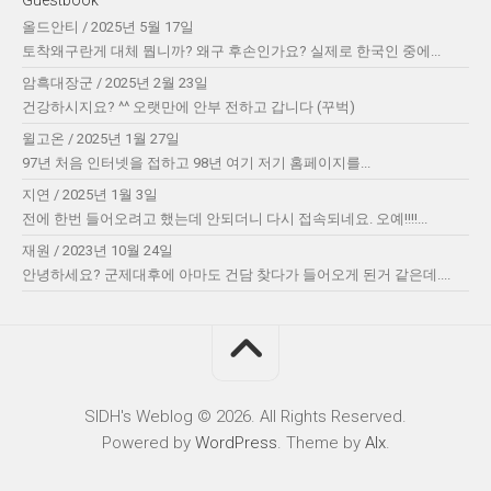
Guestbook
올드안티
/
2025년 5월 17일
토착왜구란게 대체 뭡니까? 왜구 후손인가요? 실제로 한국인 중에...
암흑대장군
/
2025년 2월 23일
건강하시지요? ^^ 오랫만에 안부 전하고 갑니다 (꾸벅)
윌고온
/
2025년 1월 27일
97년 처음 인터넷을 접하고 98년 여기 저기 홈페이지를...
지연
/
2025년 1월 3일
전에 한번 들어오려고 했는데 안되더니 다시 접속되네요. 오예!!!!...
재원
/
2023년 10월 24일
안녕하세요? 군제대후에 아마도 건담 찾다가 들어오게 된거 같은데....
SIDH′s Weblog © 2026. All Rights Reserved.
Powered by
WordPress
. Theme by
Alx
.