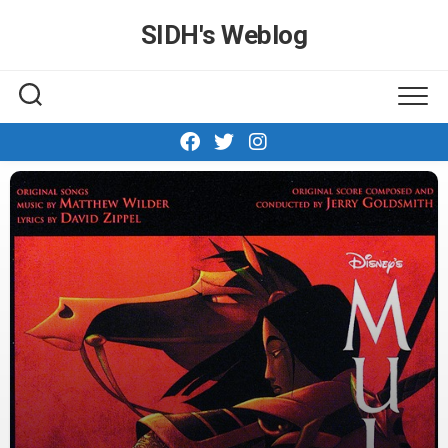
Skip
SIDH′s Weblog
to
content