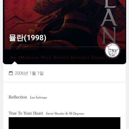
뮬란(1998)
2006년 1월 1일
Reflection
Lea Salonga
True To Your Heart
Stevie Wonder & 98 Degrees