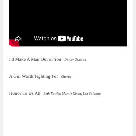
I'll Make A Man Out of You
Donny Osmond
A Girl Worth Fighting For
Chorus
Honor To Us All
Beth Fowler, Marnie Nixon, Lea Salonga