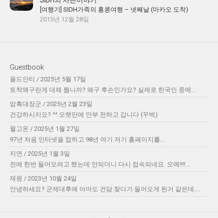
SIDH의 사는이야기
[여행기] SIDH가족의 홍콩여행 – 넷째날 (마카오 도착)
2015년 12월 28일
Guestbook
올드안티
/
2025년 5월 17일
토착왜구란게 대체 뭡니까? 왜구 후손인가요? 실제로 한국인 중에...
암흑대장군
/
2025년 2월 23일
건강하시지요? ^^ 오랫만에 안부 전하고 갑니다 (꾸벅)
윌고온
/
2025년 1월 27일
97년 처음 인터넷을 접하고 98년 여기 저기 홈페이지를...
지연
/
2025년 1월 3일
전에 한번 들어오려고 했는데 안되더니 다시 접속되네요. 오예!!!!...
재원
/
2023년 10월 24일
안녕하세요? 군제대후에 아마도 건담 찾다가 들어오게 된거 같은데....