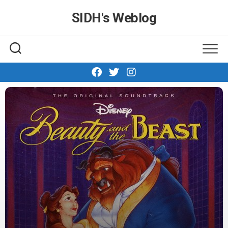
Skip
SIDH′s Weblog
to
content