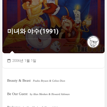
미녀와 야수(1991)
2006년 1월 1일
Beauty & Beast
Peabo Bryson & Celine Dion
Be Our Guest
by Alan Menken & Howard Ashman