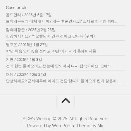
Guestbook
올드안티
/
2025년 5월 17일
토착왜구란게 대체 뭡니까? 왜구 후손인가요? 실제로 한국인 중에...
암흑대장군
/
2025년 2월 23일
건강하시지요? ^^ 오랫만에 안부 전하고 갑니다 (꾸벅)
윌고온
/
2025년 1월 27일
97년 처음 인터넷을 접하고 98년 여기 저기 홈페이지를...
지연
/
2025년 1월 3일
전에 한번 들어오려고 했는데 안되더니 다시 접속되네요. 오예!!!!...
재원
/
2023년 10월 24일
안녕하세요? 군제대후에 아마도 건담 찾다가 들어오게 된거 같은데....
SIDH′s Weblog © 2026. All Rights Reserved.
Powered by
WordPress
. Theme by
Alx
.