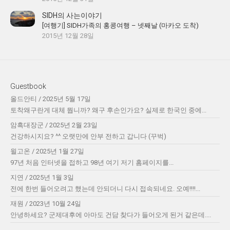
SIDH의 사는이야기
[여행기] SIDH가족의 홍콩여행 – 넷째날 (마카오 도착)
2015년 12월 28일
Guestbook
올드안티
/
2025년 5월 17일
토착왜구란게 대체 뭡니까? 왜구 후손인가요? 실제로 한국인 중에...
암흑대장군
/
2025년 2월 23일
건강하시지요? ^^ 오랫만에 안부 전하고 갑니다 (꾸벅)
윌고온
/
2025년 1월 27일
97년 처음 인터넷을 접하고 98년 여기 저기 홈페이지를...
지연
/
2025년 1월 3일
전에 한번 들어오려고 했는데 안되더니 다시 접속되네요. 오예!!!!...
재원
/
2023년 10월 24일
안녕하세요? 군제대후에 아마도 건담 찾다가 들어오게 된거 같은데....