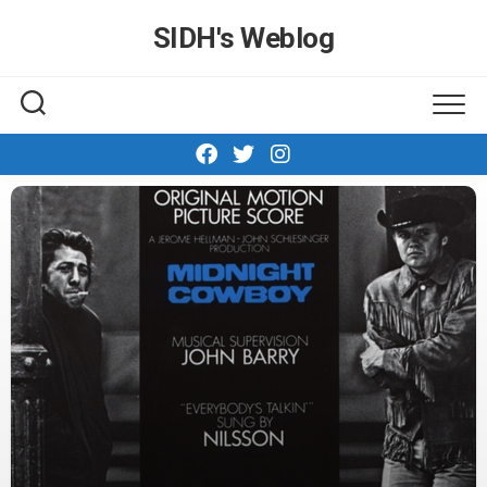
Skip
SIDH′s Weblog
to
content