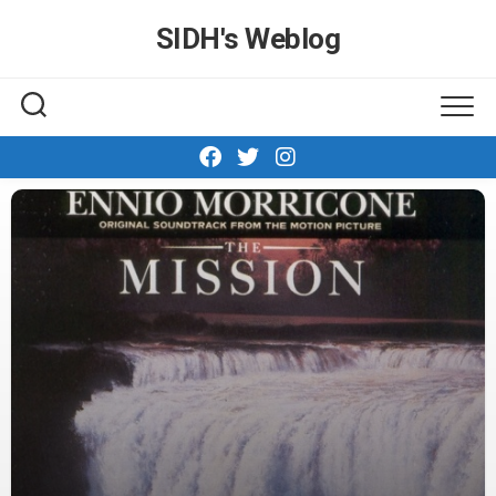
Skip
SIDH′s Weblog
to
content