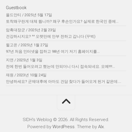
Guestbook
올드안티
/
2025년 5월 17일
토착왜구란게 대체 뭡니까? 왜구 후손인가요? 실제로 한국인 중에...
암흑대장군
/
2025년 2월 23일
건강하시지요? ^^ 오랫만에 안부 전하고 갑니다 (꾸벅)
윌고온
/
2025년 1월 27일
97년 처음 인터넷을 접하고 98년 여기 저기 홈페이지를...
지연
/
2025년 1월 3일
전에 한번 들어오려고 했는데 안되더니 다시 접속되네요. 오예!!!!...
재원
/
2023년 10월 24일
안녕하세요? 군제대후에 아마도 건담 찾다가 들어오게 된거 같은데....
SIDH′s Weblog © 2026. All Rights Reserved.
Powered by
WordPress
. Theme by
Alx
.