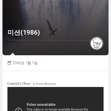
미션(1986)
2006년 1월 1일
Gabriel's Oboe
by Ennio Morricone