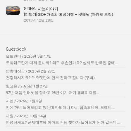
SIDH의 사는이야기
[여행기] SIDH가족의 홍콩여행 – 넷째날 (마카오 도착)
2015년 12월 28일
Guestbook
올드안티
/
2025년 5월 17일
토착왜구란게 대체 뭡니까? 왜구 후손인가요? 실제로 한국인 중에...
암흑대장군
/
2025년 2월 23일
건강하시지요? ^^ 오랫만에 안부 전하고 갑니다 (꾸벅)
윌고온
/
2025년 1월 27일
97년 처음 인터넷을 접하고 98년 여기 저기 홈페이지를...
지연
/
2025년 1월 3일
전에 한번 들어오려고 했는데 안되더니 다시 접속되네요. 오예!!!!...
재원
/
2023년 10월 24일
안녕하세요? 군제대후에 아마도 건담 찾다가 들어오게 된거 같은데....