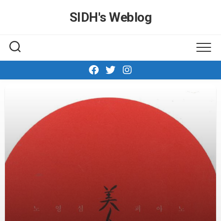
Skip
SIDH′s Weblog
to
content