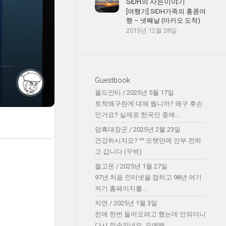
SIDH의 사는이야기
[여행기] SIDH가족의 홍콩여
행 – 넷째날 (마카오 도착)
2015년 12월 28일
Guestbook
올드안티
/
2025년 5월 17일
토착왜구란게 대체 뭡니까? 왜구 후손
인가요? 실제로 한국인 중에...
암흑대장군
/
2025년 2월 23일
건강하시지요? ^^ 오랫만에 안부 전하
고 갑니다 (꾸벅)
윌고온
/
2025년 1월 27일
97년 처음 인터넷을 접하고 98년 여기
저기 홈페이지를...
지연
/
2025년 1월 3일
전에 한번 들어오려고 했는데 안되더니
다시 접속되네요. 오예!!!!...