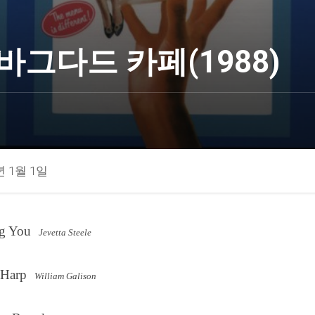
바그다드 카페(1988)
년 1월 1일
ng You
Jevetta Steele
 Harp
William Galison