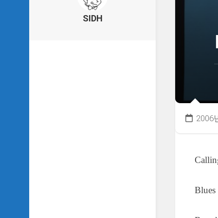
의
건
SIDH
축
물
이
야
기
SIDH
의
낙
서
2006
하
기
SIDH
Calli
의
사
는
이
Blues
야
기