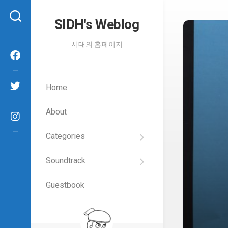
Skip
to
SIDH′s Weblog
content
시대의 홈페이지
Home
About
Categories
SIDH
의
Soundtrack
건
Films
담
이
Guestbook
Artists
야
기
SIDH