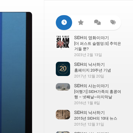
SIDH의 영화이야기
[더 퍼스트 슬램덩크] 추억은
거들 뿐?
2023년 2월 13일
SIDH의 낙서하기
홈페이지 20주년 기념
2017년 12월 20일
SIDH의 사는이야기
[여행기] SIDH가족의 홍콩여
행 – 넷째날~마지막날
2016년 1월 8일
SIDH의 낙서하기
2015년 SIDH의 10대 뉴스
2015년 12월 31일