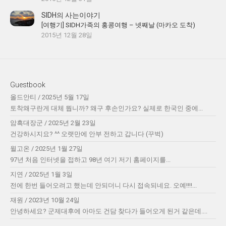
SIDH의 사는이야기
[여행기] SIDH가족의 홍콩여행 – 넷째날 (마카오 도착)
2015년 12월 28일
Guestbook
올드안티
/
2025년 5월 17일
토착왜구란게 대체 뭡니까? 왜구 후손인가요? 실제로 한국인 중에...
암흑대장군
/
2025년 2월 23일
건강하시지요? ^^ 오랫만에 안부 전하고 갑니다 (꾸벅)
윌고온
/
2025년 1월 27일
97년 처음 인터넷을 접하고 98년 여기 저기 홈페이지를...
지연
/
2025년 1월 3일
전에 한번 들어오려고 했는데 안되더니 다시 접속되네요. 오예!!!!...
재원
/
2023년 10월 24일
안녕하세요? 군제대후에 아마도 건담 찾다가 들어오게 된거 같은데....