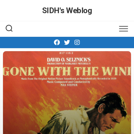
Skip
SIDH′s Weblog
to
content