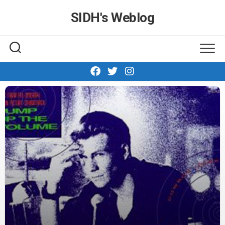
Skip
SIDH′s Weblog
to
content