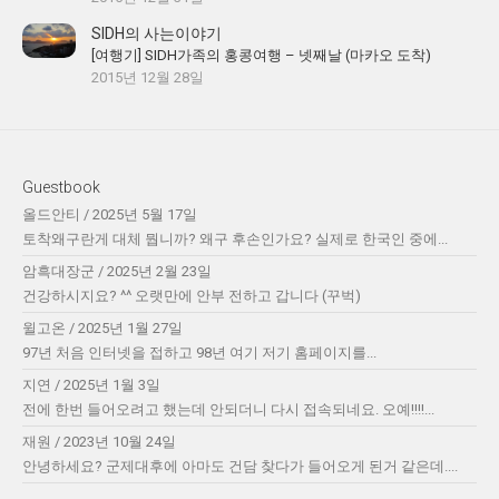
SIDH의 사는이야기
[여행기] SIDH가족의 홍콩여행 – 넷째날 (마카오 도착)
2015년 12월 28일
Guestbook
올드안티
/
2025년 5월 17일
토착왜구란게 대체 뭡니까? 왜구 후손인가요? 실제로 한국인 중에...
암흑대장군
/
2025년 2월 23일
건강하시지요? ^^ 오랫만에 안부 전하고 갑니다 (꾸벅)
윌고온
/
2025년 1월 27일
97년 처음 인터넷을 접하고 98년 여기 저기 홈페이지를...
지연
/
2025년 1월 3일
전에 한번 들어오려고 했는데 안되더니 다시 접속되네요. 오예!!!!...
재원
/
2023년 10월 24일
안녕하세요? 군제대후에 아마도 건담 찾다가 들어오게 된거 같은데....