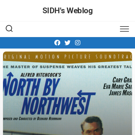
Skip
SIDH′s Weblog
to
content