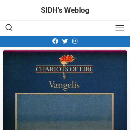
Skip
SIDH′s Weblog
to
content