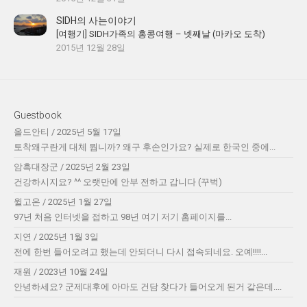
SIDH의 사는이야기
[여행기] SIDH가족의 홍콩여행 – 넷째날 (마카오 도착)
2015년 12월 28일
Guestbook
올드안티
/
2025년 5월 17일
토착왜구란게 대체 뭡니까? 왜구 후손인가요? 실제로 한국인 중에...
암흑대장군
/
2025년 2월 23일
건강하시지요? ^^ 오랫만에 안부 전하고 갑니다 (꾸벅)
윌고온
/
2025년 1월 27일
97년 처음 인터넷을 접하고 98년 여기 저기 홈페이지를...
지연
/
2025년 1월 3일
전에 한번 들어오려고 했는데 안되더니 다시 접속되네요. 오예!!!!...
재원
/
2023년 10월 24일
안녕하세요? 군제대후에 아마도 건담 찾다가 들어오게 된거 같은데....