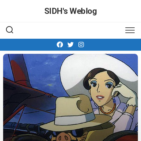
Skip
SIDH′s Weblog
to
content