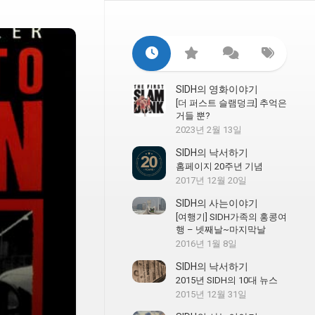
SIDH의 영화이야기
[더 퍼스트 슬램덩크] 추억은
거들 뿐?
2023년 2월 13일
SIDH의 낙서하기
홈페이지 20주년 기념
2017년 12월 20일
SIDH의 사는이야기
[여행기] SIDH가족의 홍콩여
행 – 넷째날~마지막날
2016년 1월 8일
SIDH의 낙서하기
2015년 SIDH의 10대 뉴스
2015년 12월 31일