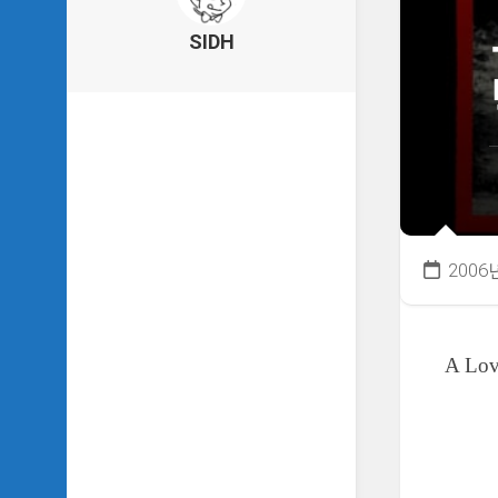
의
건
SIDH
축
물
이
야
기
SIDH
의
낙
서
2006
하
기
SIDH
A Lov
의
사
는
이
야
기