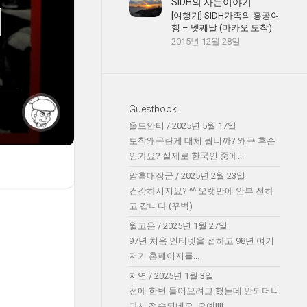
SIDH의 사는이야기
지
[여행기] SIDH가족의 홍콩여
행 – 넷째날 (마카오 도착)
2015년 12월 28일
Guestbook
올드안티
/
2025년 5월 17일
토착왜구란게 대체 뭡니까? 왜구 후손
인가요? 실제로 한국인 중에...
암흑대장군
/
2025년 2월 23일
건강하시지요? ^^ 오랫만에 안부 전하
고 갑니다 (꾸벅)
윌고온
/
2025년 1월 27일
97년 처음 인터넷을 접하고 98년 여기
저기 홈페이지를...
지연
/
2025년 1월 3일
전에 한번 들어오려고 했는데 안되더니
다시 접속되네요. 오예!!!!...