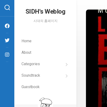
Skip
to
SIDH′s Weblog
content
시대의 홈페이지
Home
About
Categories
SIDH
의
Soundtrack
건
Films
담
이
Guestbook
Artists
야
기
SIDH