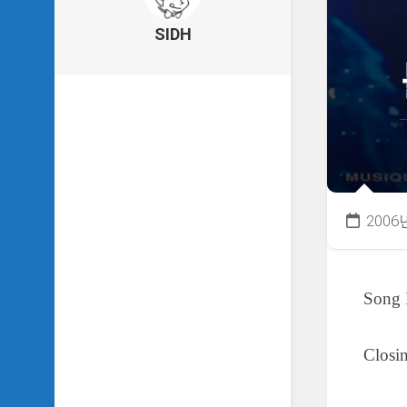
의
건
SIDH
축
물
이
야
기
SIDH
의
낙
서
2006
하
기
SIDH
Song F
의
사
는
이
Closi
야
기