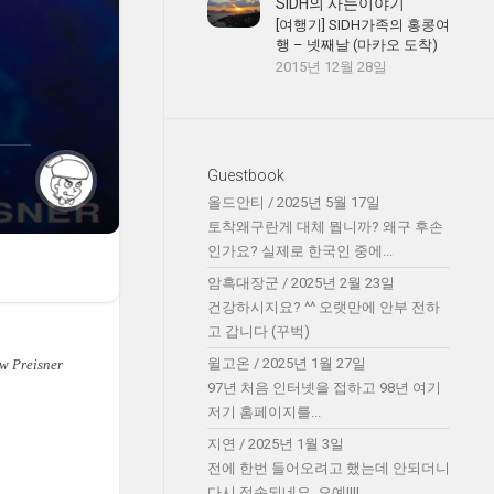
SIDH의 사는이야기
[여행기] SIDH가족의 홍콩여
행 – 넷째날 (마카오 도착)
2015년 12월 28일
Guestbook
올드안티
/
2025년 5월 17일
토착왜구란게 대체 뭡니까? 왜구 후손
인가요? 실제로 한국인 중에...
암흑대장군
/
2025년 2월 23일
건강하시지요? ^^ 오랫만에 안부 전하
고 갑니다 (꾸벅)
윌고온
/
2025년 1월 27일
w Preisner
97년 처음 인터넷을 접하고 98년 여기
저기 홈페이지를...
지연
/
2025년 1월 3일
전에 한번 들어오려고 했는데 안되더니
다시 접속되네요. 오예!!!!...