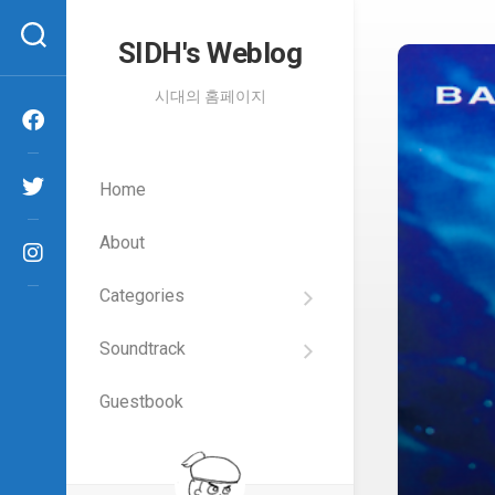
Skip
to
SIDH′s Weblog
content
시대의 홈페이지
Home
About
Categories
SIDH
의
Soundtrack
건
Films
담
이
Guestbook
Artists
야
기
SIDH