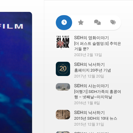
SIDH의 영화이야기
[더 퍼스트 슬램덩크] 추억은
거들 뿐?
2023년 2월 13일
SIDH의 낙서하기
홈페이지 20주년 기념
2017년 12월 20일
SIDH의 사는이야기
[여행기] SIDH가족의 홍콩여
행 – 넷째날~마지막날
2016년 1월 8일
SIDH의 낙서하기
2015년 SIDH의 10대 뉴스
2015년 12월 31일