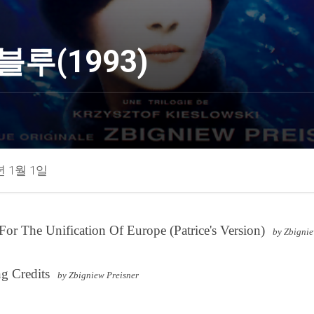
블루(1993)
년 1월 1일
or The Unification Of Europe (Patrice's Version)
by Zbignie
ng Credits
by Zbigniew Preisner