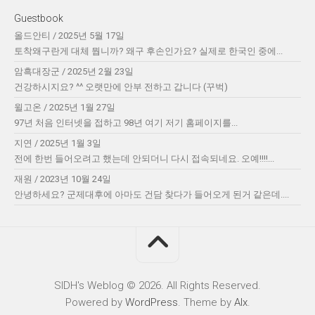
Guestbook
올드안티
/
2025년 5월 17일
토착왜구란게 대체 뭡니까? 왜구 후손인가요? 실제로 한국인 중에...
암흑대장군
/
2025년 2월 23일
건강하시지요? ^^ 오랫만에 안부 전하고 갑니다 (꾸벅)
윌고온
/
2025년 1월 27일
97년 처음 인터넷을 접하고 98년 여기 저기 홈페이지를...
지연
/
2025년 1월 3일
전에 한번 들어오려고 했는데 안되더니 다시 접속되네요. 오예!!!!...
재원
/
2023년 10월 24일
안녕하세요? 군제대후에 아마도 건담 찾다가 들어오게 된거 같은데....
SIDH′s Weblog © 2026. All Rights Reserved.
Powered by
WordPress
. Theme by
Alx
.