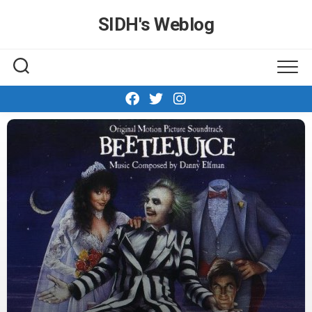
Skip
SIDH′s Weblog
to
content