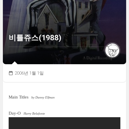
비틀쥬스(1988)
2006년 1월 1일
Main Titles
by Danny Elfman
Day-O
Harry Belafonte