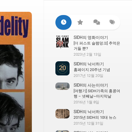
SIDH의 영화이야기
[더 퍼스트 슬램덩크] 추억은
거들 뿐?
2023년 2월 13일
SIDH의 낙서하기
홈페이지 20주년 기념
2017년 12월 20일
SIDH의 사는이야기
[여행기] SIDH가족의 홍콩여
행 – 넷째날~마지막날
2016년 1월 8일
SIDH의 낙서하기
2015년 SIDH의 10대 뉴스
2015년 12월 31일