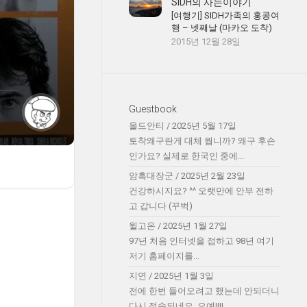
SIDH의 사는이야기
[여행기] SIDH가족의 홍콩여
행 – 넷째날 (마카오 도착)
2015년 12월 28일
Guestbook
올드안티
/
2025년 5월 17일
토착왜구란게 대체 뭡니까? 왜구 후손
인가요? 실제로 한국인 중에...
암흑대장군
/
2025년 2월 23일
건강하시지요? ^^ 오랫만에 안부 전하
고 갑니다 (꾸벅)
윌고온
/
2025년 1월 27일
97년 처음 인터넷을 접하고 98년 여기
저기 홈페이지를...
지연
/
2025년 1월 3일
전에 한번 들어오려고 했는데 안되더니
다시 접속되네요. 오예!!!!...