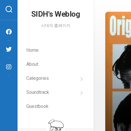
Skip
to
SIDH′s Weblog
content
시대의 홈페이지
Home
About
Categories
SIDH
의
Soundtrack
건
Films
담
이
Guestbook
Artists
야
기
SIDH