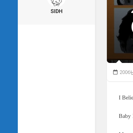
의
건
SIDH
축
물
이
야
기
SIDH
의
낙
서
2006
하
기
SIDH
I Bel
의
사
는
이
Baby 
야
기