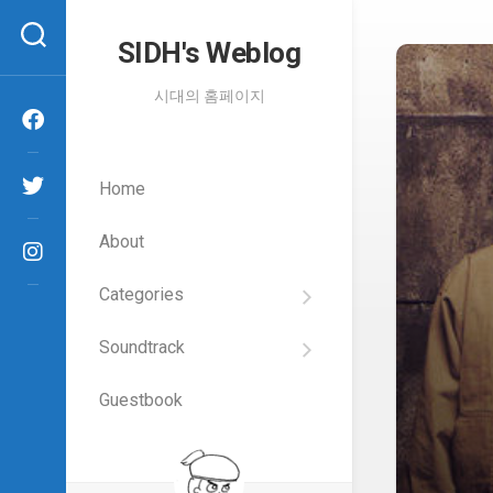
Skip
to
SIDH′s Weblog
content
시대의 홈페이지
Home
About
Categories
SIDH
의
Soundtrack
건
Films
담
이
Guestbook
Artists
야
기
SIDH