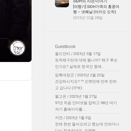
SIDH의 사는이야기
[여행기] SIDH가족의 홍콩여
행 – 넷째날 (마카오 도착)
2015년 12월 28일
Guestbook
올드안티
/
2025년 5월 17일
토착왜구란게 대체 뭡니까? 왜구 후손
인가요? 실제로 한국인 중에...
암흑대장군
/
2025년 2월 23일
건강하시지요? ^^ 오랫만에 안부 전하
고 갑니다 (꾸벅)
윌고온
/
2025년 1월 27일
97년 처음 인터넷을 접하고 98년 여기
저기 홈페이지를...
지연
/
2025년 1월 3일
전에 한번 들어오려고 했는데 안되더니
다시 접속되네요. 오예!!!!...