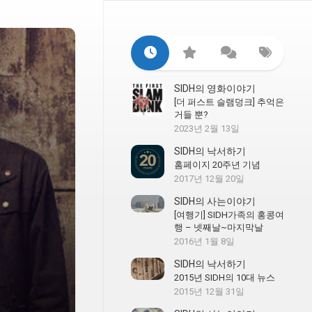
SIDH의 영화이야기
[더 퍼스트 슬램덩크] 추억은
거들 뿐?
2023년 2월 13일
SIDH의 낙서하기
홈페이지 20주년 기념
2017년 12월 20일
SIDH의 사는이야기
[여행기] SIDH가족의 홍콩여
행 – 넷째날~마지막날
2016년 1월 8일
SIDH의 낙서하기
2015년 SIDH의 10대 뉴스
2015년 12월 31일