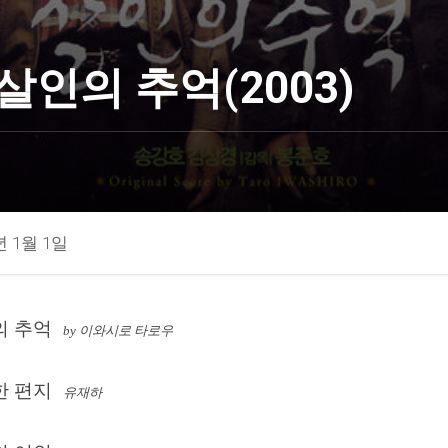
살인의 추억(2003)
년 1월 1일
의 추억
by 이와시로 타로우
한 편지
유재하