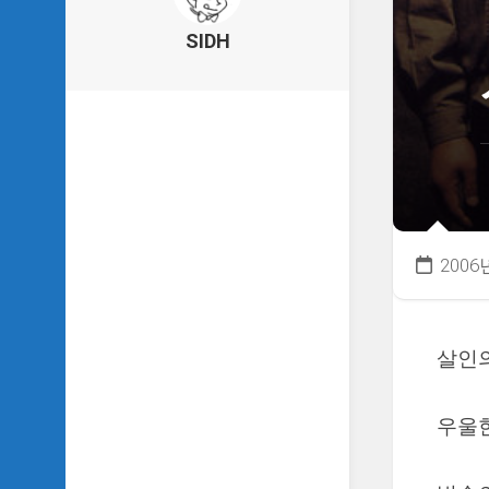
의
건
SIDH
축
물
이
야
기
SIDH
의
낙
서
2006
하
기
SIDH
살인
의
사
는
이
우울
야
기