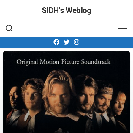
Skip
SIDH′s Weblog
to
content