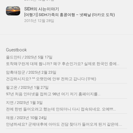
SIDH의 사는이야기
[여행기] SIDH가족의 홍콩여행 – 넷째날 (마카오 도착)
2015년 12월 28일
Guestbook
올드안티
/
2025년 5월 17일
토착왜구란게 대체 뭡니까? 왜구 후손인가요? 실제로 한국인 중에...
암흑대장군
/
2025년 2월 23일
건강하시지요? ^^ 오랫만에 안부 전하고 갑니다 (꾸벅)
윌고온
/
2025년 1월 27일
97년 처음 인터넷을 접하고 98년 여기 저기 홈페이지를...
지연
/
2025년 1월 3일
전에 한번 들어오려고 했는데 안되더니 다시 접속되네요. 오예!!!!...
재원
/
2023년 10월 24일
안녕하세요? 군제대후에 아마도 건담 찾다가 들어오게 된거 같은데....