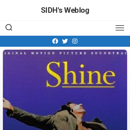
Skip
SIDH′s Weblog
to
content