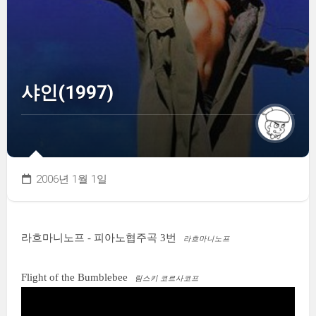
샤인(1997)
2006년 1월 1일
라흐마니노프 - 피아노협주곡 3번
라흐마니노프
Flight of the Bumblebee
림스키 코르사코프