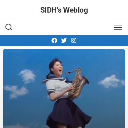
Skip
SIDH′s Weblog
to
content